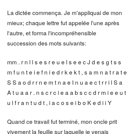
La dictée commença. Je m'appliquai de mon
mieux; chaque lettre fut appelée l'une après
l'autre, et forma l'incompréhensible
succession des mots suivants:
mm . r n l l s e s r e u e l s e e c J d e s g t s s
m f u n t e i e f n i e d r k e k t , s a m n a t r a t e
S S a o d r r n e m t n a e I n u a e c t r r i l S a
A t u a a r . n s c r c i e a a b s c c d r m i e e u t
u l f r a n t u d t , i a c o s e i b o K e d i i Y
Quand ce travail fut terminé, mon oncle prit
vivement la feuille sur laquelle je venais