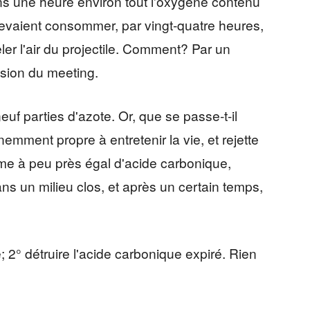
s une heure environ tout l'oxygène contenu
devaient consommer, par vingt-quatre heures,
eler l'air du projectile. Comment? Par un
ssion du meeting.
uf parties d'azote. Or, que se passe-t-il
mment propre à entretenir la vie, et rejette
lume à peu près égal d'acide carbonique,
ans un milieu clos, et après un certain temps,
é; 2° détruire l'acide carbonique expiré. Rien