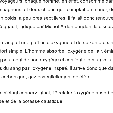
es voyageurs; chaque homme, en effet, consomme dan
compagnons, et deux chiens qu'il comptait emmener, 
n poids, à peu près sept livres. Il fallait donc renouv
Regnault, indiqué par Michel Ardan pendant la discu
 vingt et une parties d'oxygène et de soixante-dix-ne
ort simple. L'homme absorbe l'oxygène de l'air, émine
cinq pour cent de son oxygène et contient alors un vo
s du sang par l'oxygène inspiré. Il arrive donc que d
de carbonique, gaz essentiellement délétère.
te s'étant conserv intact, 1° refaire l'oxygène absorb
e et de la potasse caustique.